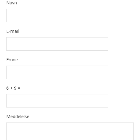
Navn
E-mail
Emne
6 + 9 =
Please
Please
Meddelelse
ignore
ignore
this
this