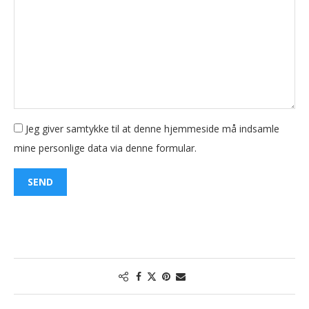
field
field
Jeg giver samtykke til at denne hjemmeside må indsamle
mine personlige data via denne formular.
SEND