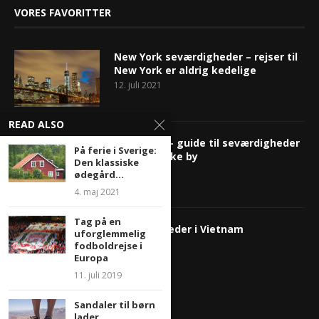
VORES FAVORITTER
New York seværdigheder – rejser til
New York er aldrig kedelige
12. juli 2021
READ ALSO
San Diego – guide til seværdigheder
På ferie i Sverige:
i den smukke by
Den klassiske
12. juli 2021
ødegård...
4. maj 2021
Tag på en
Seværdigheder i Vietnam
uforglemmelig
12. juli 2021
fodboldrejse i
Europa
11. juli 2019
Sandaler til børn
lader