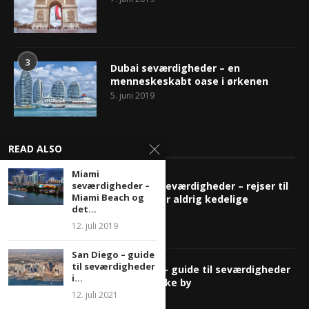
3
Dubai seværdigheder – en
menneskeskabt oase i ørkenen
5. juni 2019
VORES FAVORITTER
READ ALSO
Miami
seværdigheder –
New York seværdigheder – rejser til
Miami Beach og
New York er aldrig kedelige
det...
12. juli 2021
12. juli 2019
San Diego – guide
til seværdigheder
San Diego – guide til seværdigheder
i...
i den smukke by
12. juli 2021
12. juli 2021