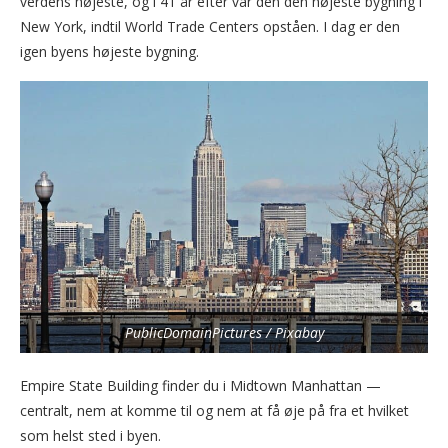
verdens højeste, og i 41 år efter var den den højeste bygning i
New York, indtil World Trade Centers opståen. I dag er den
igen byens højeste bygning.
PublicDomainPictures / Pixabay
Empire State Building finder du i Midtown Manhattan —
centralt, nem at komme til og nem at få øje på fra et hvilket
som helst sted i byen.